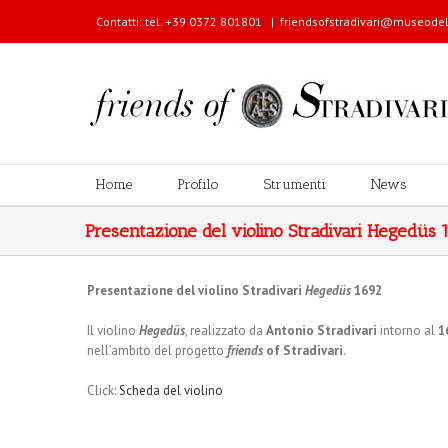
Contatti: tel. +39 0372 801801
|
friendsofstradivari@museodel
Home
Profilo
Strumenti
News
Presentazione del violino Stradivari Hegedüs 
Presentazione del violino Stradivari
Hegedüs
1692
Il violino
Hegedüs
, realizzato da
Antonio Stradivari
intorno al
1
nell’ambito del progetto
friends
of Stradivari
.
Click:
Scheda del violino