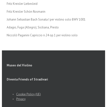
Fritz Kreisler Liebesleid
Fritz Kreisler Schön Rosmarin
Johann Sebastian Bach Sonata I per violino solo BWV 1001
Adagio, Fuga (Allegro), Siciliana, Presto
Niccolò Paganini Capriccio n.24 op.1 per violino solo
Museo del Violino
Diventa Friends of Stradivari
Cookie Policy (UE)
Privacy