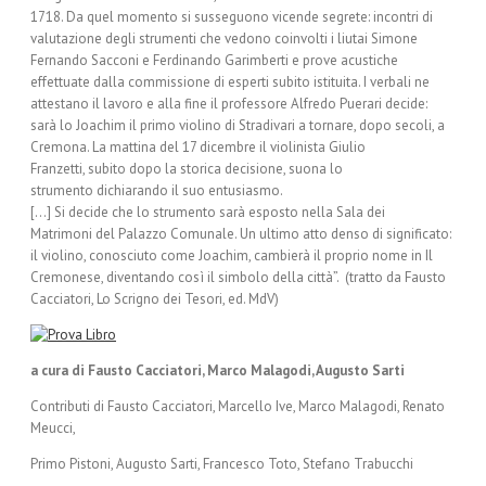
1718. Da quel momento si susseguono vicende segrete: incontri di
valutazione degli strumenti che vedono coinvolti i liutai Simone
Fernando Sacconi e Ferdinando Garimberti e prove acustiche
effettuate dalla commissione di esperti subito istituita. I verbali ne
attestano il lavoro e alla fine il professore Alfredo Puerari decide:
sarà lo Joachim il primo violino di Stradivari a tornare, dopo secoli, a
Cremona. La mattina del 17 dicembre il violinista Giulio
Franzetti, subito dopo la storica decisione, suona lo
strumento dichiarando il suo entusiasmo.
[…] Si decide che lo strumento sarà esposto nella Sala dei
Matrimoni del Palazzo Comunale. Un ultimo atto denso di significato:
il violino, conosciuto come Joachim, cambierà il proprio nome in Il
Cremonese, diventando così il simbolo della città”. (tratto da Fausto
Cacciatori, Lo Scrigno dei Tesori, ed. MdV)
a cura di Fausto Cacciatori, Marco Malagodi, Augusto Sarti
Contributi di Fausto Cacciatori, Marcello Ive, Marco Malagodi, Renato
Meucci,
Primo Pistoni, Augusto Sarti, Francesco Toto, Stefano Trabucchi