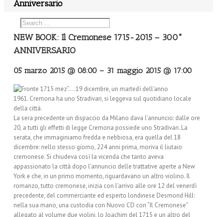
Anniversario
NEW BOOK: Il Cremonese 1715-2015 – 300°
ANNIVERSARIO
05 marzo 2015 @ 08:00
–
31 maggio 2015 @ 17:00
“….19 dicembre, un martedì dell’anno
1961. Cremona ha uno Stradivari, si leggeva sul quotidiano locale
della città.
La sera precedente un dispaccio da Milano dava l’annuncio: dalle ore
20, a tutti gli effetti di legge Cremona possiede uno Stradivari. La
serata, che immaginiamo fredda e nebbiosa, era quella del 18
dicembre: nello stesso giorno, 224 anni prima, moriva il liutaio
cremonese. Si chiudeva così la vicenda che tanto aveva
appassionato la città dopo l’annuncio delle trattative aperte a New
York e che, in un primo momento, riguardavano un altro violino. Il
romanzo, tutto cremonese, inizia con l’arrivo alle ore 12 del venerdì
precedente, del commerciante ed esperto londinese Desmond Hill:
nella sua mano, una custodia con Nuovo CD con “Il Cremonese”
allegato al volume due violini, lo Joachim del 1715 e un altro del