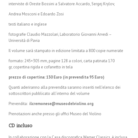
interviste di Oreste Bossini a Salvatore Accardo, Sergej Krylov,
Andrea Mosconi e Edoardo Zosi
testi italiano e inglese
fotografie Claudio Mazzolari, Laboratorio Giovanni Arvedi –
Università di Pavia
Il volume sarà stampato in edizione limitata a 800 copie numerate
formato: 245×305 mm, pagine 128 a colori, carta patinata 170
gr, copertina rigida e cofanetto in tela
prezzo di copertina: 130 Euro (in prevendita 95 Euro)
Quanti aderiranno alla prevendita saranno inseriti nell’elenco dei
sottoscrittori pubblicato all’interno del volume
Prevendita:
ilcremonese@museodelviolino.org
Prenotazioni anche presso gli uffici Museo del Violino
CD incluso
In collaborazione con la Casa discografica Warner Classics, è inclusa