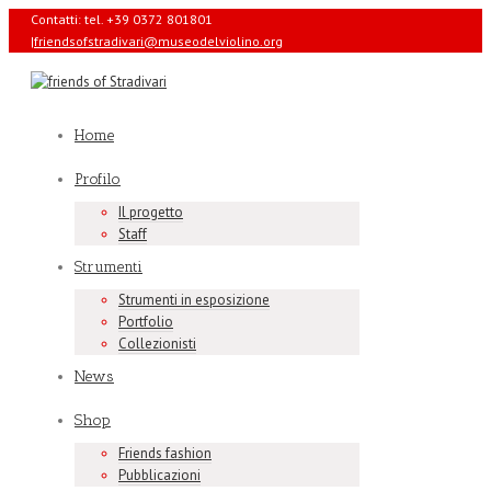
Contatti: tel. +39 0372 801801
|
friendsofstradivari@museodelviolino.org
Home
Profilo
Il progetto
Staff
Strumenti
Strumenti in esposizione
Portfolio
Collezionisti
News
Shop
Friends fashion
Pubblicazioni